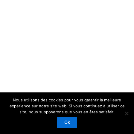
Nous utilisons des cookies pour vous garantir la meilleure
expérience sur notre site web. Si vous continuez à utiliser ce
site, nous supposerons que vous en êtes satisfait.
Copyright © 2026 | Propulsé par
Thème WordPress Astra
Ok